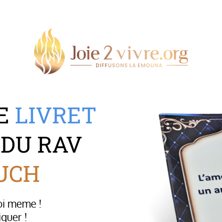
LE
LIVRET
 DU RAV
UCH
oi meme !
iquer !