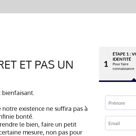
ÉTAPE 1 : 
IDENTITÉ
RET ET PAS UN
1
Pour faire
connaissance
t bienfaisant.
 notre existence ne suffira pas à
nfinie bonté.
endre le bien, faire un petit
 certaine mesure, non pas pour