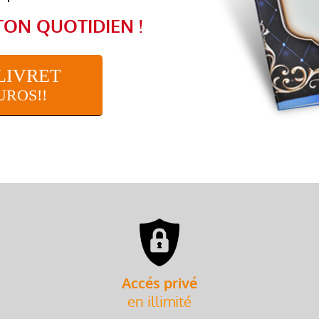
TON QUOTIDIEN !
LIVRET
UROS!!
Accés privé
en illimité