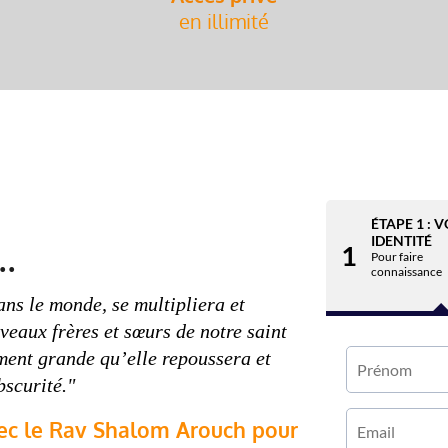
en illimité
ÉTAPE 1 : 
IDENTITÉ
.
1
Pour faire
connaissance
ns le monde, se multipliera et
veaux frères et sœurs de notre saint
ement grande qu’elle repoussera et
bscurité."
vec le Rav Shalom Arouch pour