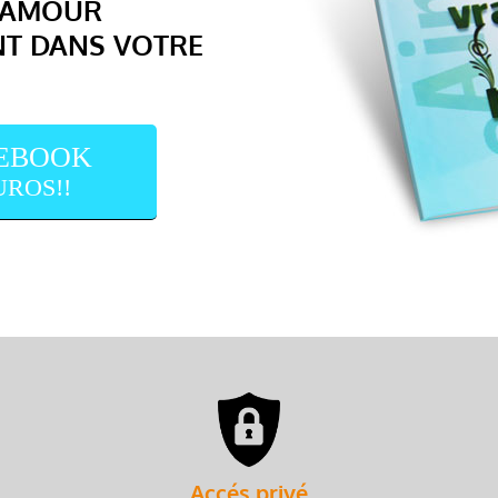
L'AMOUR
T DANS VOTRE
 EBOOK
UROS!!
Accés privé