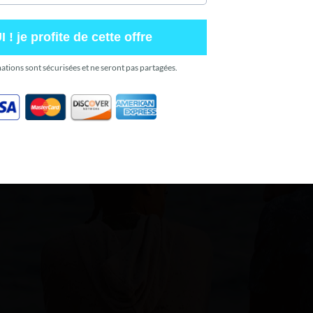
 ! je profite de cette offre
ations sont sécurisées et ne seront pas partagées.