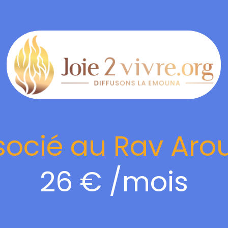
socié au Rav Aro
26 € /mois