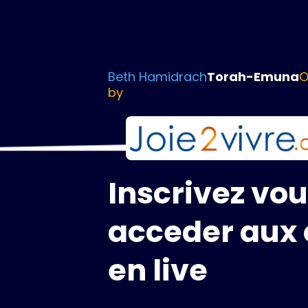
Beth Hamidrach
Torah-Emuna
O
by
Inscrivez vo
acceder aux 
en live