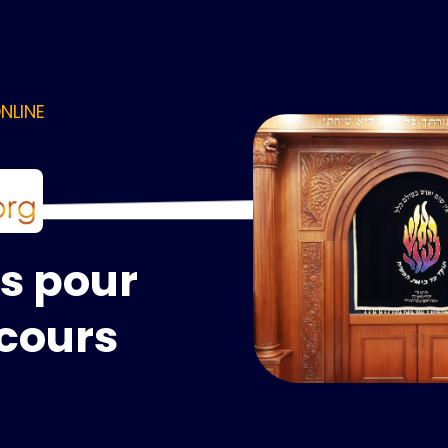
NLINE
us pour
cours