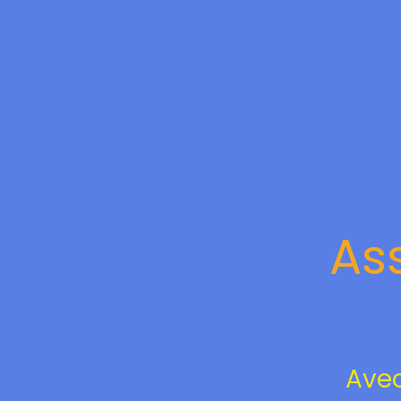
As
Ave