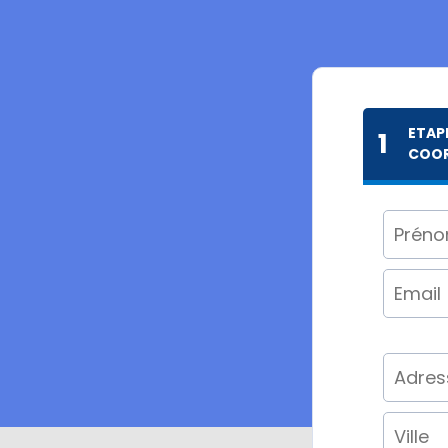
ETAPE
1
COO